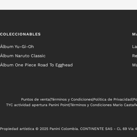
COLECCIONABLES
M
Álbum Yu-Gi-Oh
La
Álbum Naruto Classic
Re
Álbum One Piece Road To Egghead
Ma
Puntos de venta
|
Términos y Condiciones
|
Política de Privacidad
|
Po
TYC actividad apertura Panini Point
|
Términos y Condiciones Mario Casta
Propiedad artística © 2025 Panini Colombia. CONTINENTE SAS - CL 69 Via 40