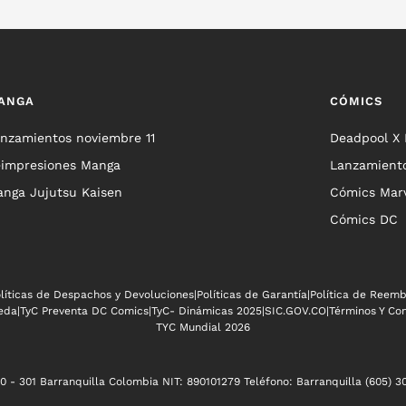
ANGA
CÓMICS
nzamientos noviembre 11
Deadpool X
impresiones Manga
Lanzamiento
nga Jujutsu Kaisen
Cómics Mar
Cómics DC
líticas de Despachos y Devoluciones
|
Políticas de Garantía
|
Política de Reemb
ñeda
|
TyC Preventa DC Comics
|
TyC- Dinámicas 2025
|
SIC.GOV.CO
|
Términos Y Co
TYC Mundial 2026
 - 301 Barranquilla Colombia NIT: 890101279 Teléfono: Barranquilla (605) 