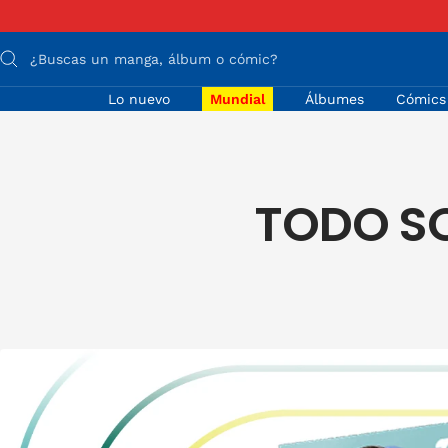
Saltar
Anterior
al
contenido
Lo nuevo
Mundial
Álbumes
Cómics
TODO SO