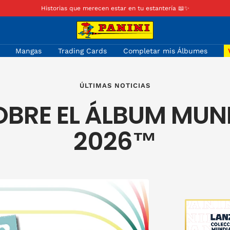
Historias que merecen estar en tu estantería 📖✨
Panini
Colombia
Mangas
Trading Cards
Completar mis Álbumes
ÚLTIMAS NOTICIAS
BRE EL ÁLBUM MUND
2026™