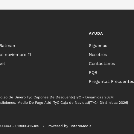
AYUDA
 Batman
Síguenos
s noviembre 11
Nosotros
vel
Contáctanos
PQR
Preguntas Frecuentes
olso de Dinero
|
Tyc Cupones De Descuento
|
TyC - Dinámicas 2024
|
ndiciones: Medio De Pago Addi
|
TyC Caja de Navidad
|
TYC- Dinámicas 2026
|
3093043 - 018000415385
Powered by BoteroMedia