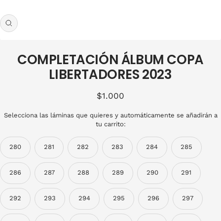
Zoom
COMPLETACIÓN ÁLBUM COPA
LIBERTADORES 2023
Precio
$1.000
de
Selecciona las láminas que quieres y automáticamente se añadirán a
venta
tu carrito:
280
281
282
283
284
285
286
287
288
289
290
291
292
293
294
295
296
297