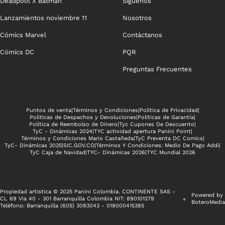
Deadpool X Batman
Síguenos
Lanzamientos noviembre 11
Nosotros
Cómics Marvel
Contáctanos
Cómics DC
PQR
Preguntas Frecuentes
Puntos de venta
|
Términos y Condiciones
|
Política de Privacidad
|
Políticas de Despachos y Devoluciones
|
Políticas de Garantía
|
Política de Reembolso de Dinero
|
Tyc Cupones De Descuento
|
TyC - Dinámicas 2024
|
TYC actividad apertura Panini Point
|
Términos y Condiciones Mario Castañeda
|
TyC Preventa DC Comics
|
TyC- Dinámicas 2025
|
SIC.GOV.CO
|
Términos Y Condiciones: Medio De Pago Addi
|
TyC Caja de Navidad
|
TYC- Dinámicas 2026
|
TYC Mundial 2026
Propiedad artística © 2025 Panini Colombia. CONTINENTE SAS -
Powered by
CL 69 Via 40 - 301 Barranquilla Colombia NIT: 890101279
BoteroMedia
Teléfono: Barranquilla (605) 3093043 - 018000415385