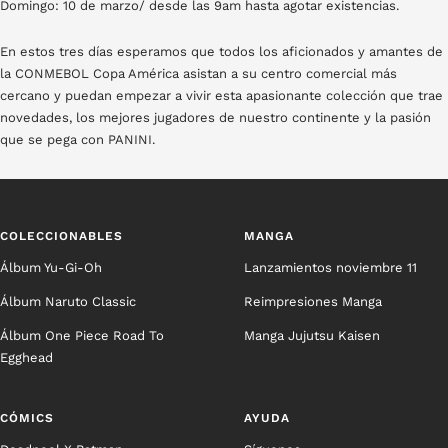
Domingo: 10 de marzo/ desde las 9am hasta agotar existencias.
En estos tres días esperamos que todos los aficionados y amantes de
la CONMEBOL Copa América asistan a su centro comercial más
cercano y puedan empezar a vivir esta apasionante colección que trae
novedades, los mejores jugadores de nuestro continente y la pasión
que se pega con PANINI.
COLECCIONABLES
MANGA
Álbum Yu-Gi-Oh
Lanzamientos noviembre 11
Álbum Naruto Classic
Reimpresiones Manga
Álbum One Piece Road To
Manga Jujutsu Kaisen
Egghead
CÓMICS
AYUDA