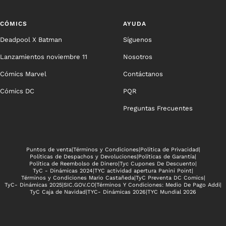
CÓMICS
AYUDA
Deadpool X Batman
Síguenos
Lanzamientos noviembre 11
Nosotros
Cómics Marvel
Contáctanos
Cómics DC
PQR
Preguntas Frecuentes
Puntos de venta
|
Términos y Condiciones
|
Política de Privacidad
|
Políticas de Despachos y Devoluciones
|
Políticas de Garantía
|
Política de Reembolso de Dinero
|
Tyc Cupones De Descuento
|
TyC - Dinámicas 2024
|
TYC actividad apertura Panini Point
|
Términos y Condiciones Mario Castañeda
|
TyC Preventa DC Comics
|
TyC- Dinámicas 2025
|
SIC.GOV.CO
|
Términos Y Condiciones: Medio De Pago Addi
|
TyC Caja de Navidad
|
TYC- Dinámicas 2026
|
TYC Mundial 2026