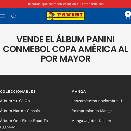
Saltar
Historias que merecen estar en tu estantería 📖✨
Anterior
Sig
al
Panini
0
contenido
Navigación
Colombia
VENDE EL ÁLBUM PANINI
CONMEBOL COPA AMÉRICA AL
POR MAYOR
COLECCIONABLES
MANGA
Álbum Yu-Gi-Oh
Lanzamientos noviembre 11
Álbum Naruto Classic
Reimpresiones Manga
Álbum One Piece Road To
Manga Jujutsu Kaisen
Egghead