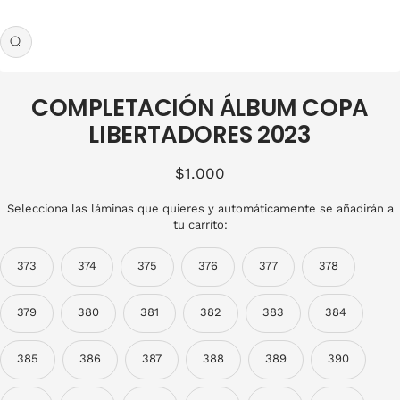
Zoom
COMPLETACIÓN ÁLBUM COPA
LIBERTADORES 2023
Precio
$1.000
de
Selecciona las láminas que quieres y automáticamente se añadirán a
venta
tu carrito:
373
374
375
376
377
378
379
380
381
382
383
384
385
386
387
388
389
390