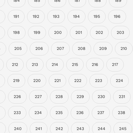
184
185
186
187
188
189
191
192
193
194
195
196
198
199
200
201
202
203
4
205
206
207
208
209
210
212
213
214
215
216
217
219
220
221
222
223
224
226
227
228
229
230
231
233
234
235
236
237
238
9
240
241
242
243
244
245