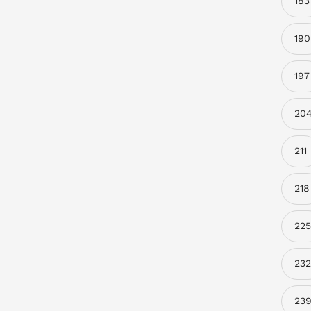
183
190
197
20
211
218
225
232
23