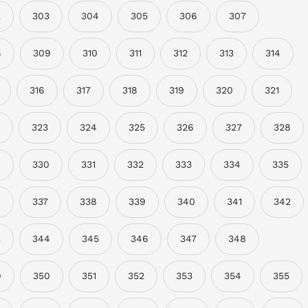
2
303
304
305
306
307
8
309
310
311
312
313
314
316
317
318
319
320
321
323
324
325
326
327
328
9
330
331
332
333
334
335
6
337
338
339
340
341
342
3
344
345
346
347
348
9
350
351
352
353
354
355