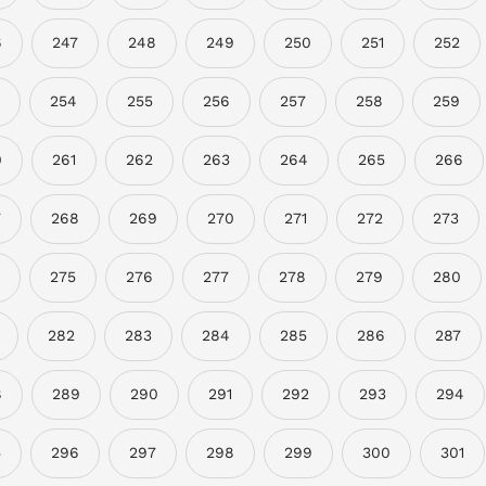
6
247
248
249
250
251
252
254
255
256
257
258
259
0
261
262
263
264
265
266
7
268
269
270
271
272
273
275
276
277
278
279
280
282
283
284
285
286
287
8
289
290
291
292
293
294
5
296
297
298
299
300
301