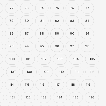
72
73
74
75
76
77
79
80
81
82
83
84
86
87
88
89
90
91
93
94
95
96
97
98
100
101
102
103
104
105
107
108
109
110
111
112
114
115
116
117
118
119
121
122
123
124
125
126