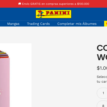
🚚 Envío GRATIS en compras superiores a $100.000
Panini
Colombia
Mangas
Trading Cards
Completar mis Álbumes
CO
W
Prec
$1.
de
ven
Selec
tu car
1
8