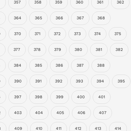
6
357
358
359
360
361
362
3
364
365
366
367
368
9
370
371
372
373
374
375
377
378
379
380
381
382
3
384
385
386
387
388
9
390
391
392
393
394
395
6
397
398
399
400
401
2
403
404
405
406
407
8
409
410
411
412
413
414