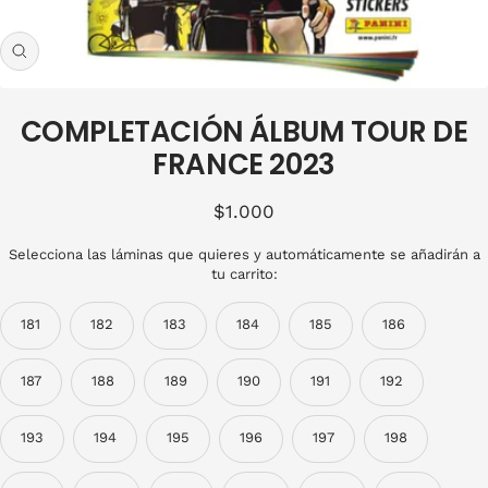
Zoom
COMPLETACIÓN ÁLBUM TOUR DE
FRANCE 2023
Precio
$1.000
de
Selecciona las láminas que quieres y automáticamente se añadirán a
venta
tu carrito:
181
182
183
184
185
186
187
188
189
190
191
192
193
194
195
196
197
198