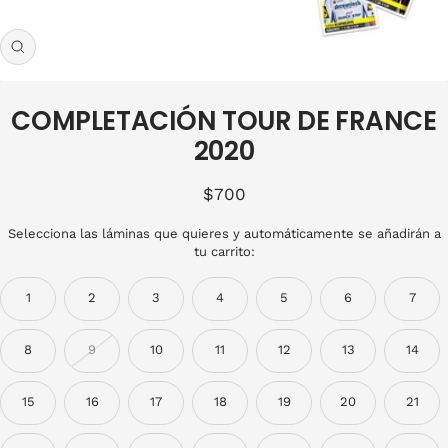
Zoom
COMPLETACIÓN TOUR DE FRANCE
2020
Precio
$700
de
Selecciona las láminas que quieres y automáticamente se añadirán a
venta
tu carrito:
1
2
3
4
5
6
7
8
9
10
11
12
13
14
15
16
17
18
19
20
21