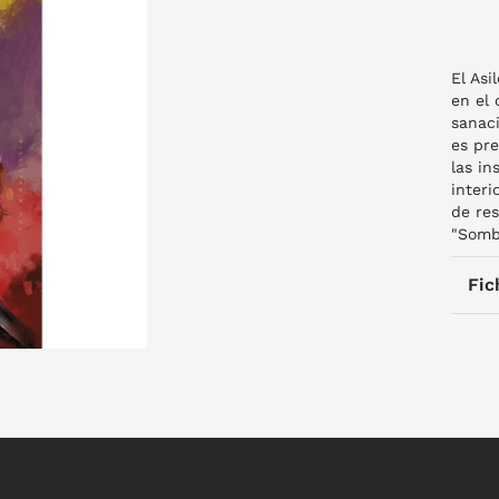
El Asi
en el
sanaci
es pre
las in
interi
de res
"Sombr
Fic