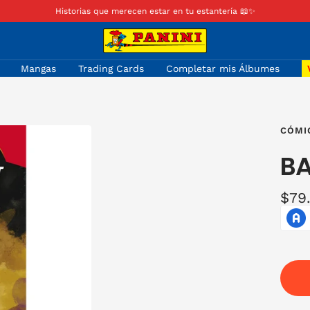
Historias que merecen estar en tu estantería 📖✨
Panini
Colombia
Mangas
Trading Cards
Completar mis Álbumes
CÓMI
BA
Prec
$79
de
ven