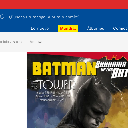
Saltar
Anterior
al
contenido
Lo nuevo
Mundial
Álbumes
Cómics
Inicio
Batman: The Tower