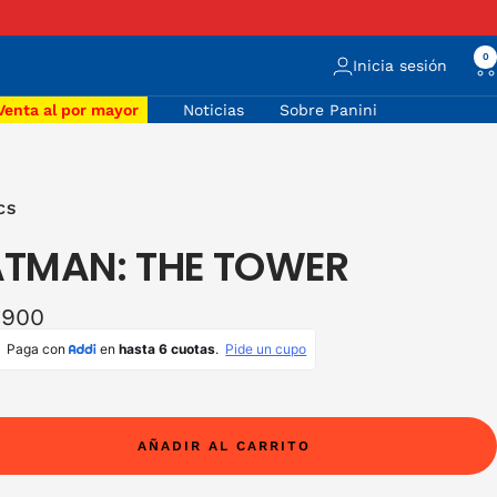
Siguiente
0
Inicia sesión
Venta al por mayor
Noticias
Sobre Panini
CS
TMAN: THE TOWER
io
.900
ta
AÑADIR AL CARRITO