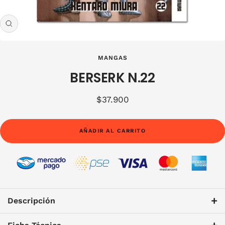
Zoom
MANGAS
BERSERK N.22
Precio
$37.900
de
venta
AÑADIR AL CARRITO
+
Descripción