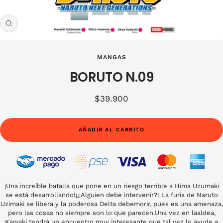
Zoom
MANGAS
BORUTO N.09
Precio
$39.900
de
venta
AÑADIR AL CARRITO
¡Una increíble batalla que pone en un riesgo terrible a Hima Uzumaki
se está desarrollando!¡¿Alguien debe intervenir?! La furia de Naruto
Uzimaki se libera y la poderosa Delta debemorir, pues es una amenaza,
pero las cosas no siempre son lo que parecen.Una vez en laaldea,
Kawaki tendrá un encuentro muy interesante que tal vez lo ayude a