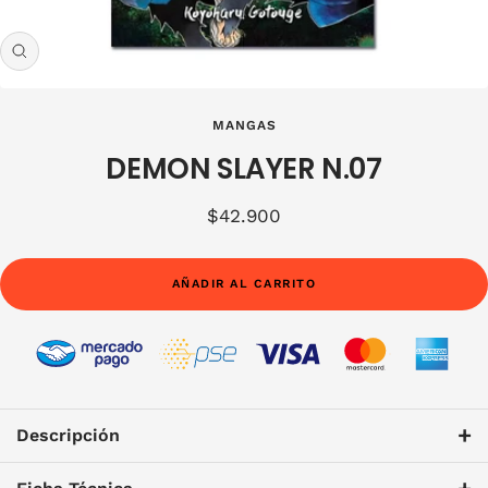
Zoom
MANGAS
DEMON SLAYER N.07
Precio
$42.900
de
venta
AÑADIR AL CARRITO
+
Descripción