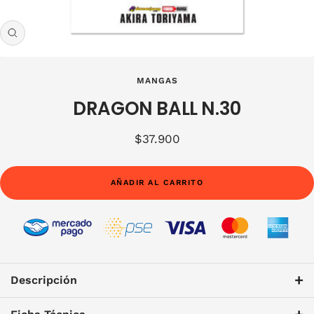
Zoom
MANGAS
DRAGON BALL N.30
Precio
$37.900
de
venta
AÑADIR AL CARRITO
+
Descripción