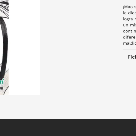
¡Mao s
le dic
logra
un mi
contin
difere
maldic
Fic