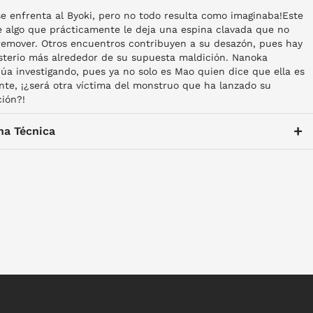
e enfrenta al Byoki, pero no todo resulta como imaginaba!Este
e algo que prácticamente le deja una espina clavada que no
 remover. Otros encuentros contribuyen a su desazón, pues hay
sterio más alrededor de su supuesta maldición. Nanoka
úa investigando, pues ya no solo es Mao quien dice que ella es
nte, ¡¿será otra víctima del monstruo que ha lanzado su
ión?!
+
ha Técnica