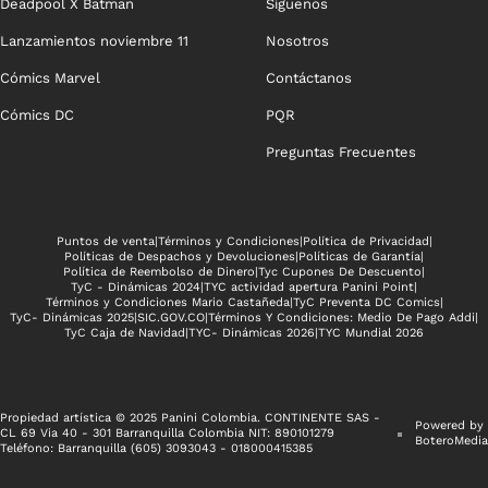
Deadpool X Batman
Síguenos
Lanzamientos noviembre 11
Nosotros
Cómics Marvel
Contáctanos
Cómics DC
PQR
Preguntas Frecuentes
Puntos de venta
|
Términos y Condiciones
|
Política de Privacidad
|
Políticas de Despachos y Devoluciones
|
Políticas de Garantía
|
Política de Reembolso de Dinero
|
Tyc Cupones De Descuento
|
TyC - Dinámicas 2024
|
TYC actividad apertura Panini Point
|
Términos y Condiciones Mario Castañeda
|
TyC Preventa DC Comics
|
TyC- Dinámicas 2025
|
SIC.GOV.CO
|
Términos Y Condiciones: Medio De Pago Addi
|
TyC Caja de Navidad
|
TYC- Dinámicas 2026
|
TYC Mundial 2026
Propiedad artística © 2025 Panini Colombia. CONTINENTE SAS -
Powered by
CL 69 Via 40 - 301 Barranquilla Colombia NIT: 890101279
BoteroMedia
Teléfono: Barranquilla (605) 3093043 - 018000415385