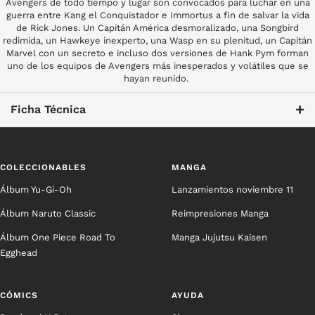
Avengers de todo tiempo y lugar son convocados para luchar en una
guerra entre Kang el Conquistador e Immortus a fin de salvar la vida
de Rick Jones. Un Capitán América desmoralizado, una Songbird
redimida, un Hawkeye inexperto, una Wasp en su plenitud, un Capitán
Marvel con un secreto e incluso dos versiones de Hank Pym forman
uno de los equipos de Avengers más inesperados y volátiles que se
hayan reunido.
+
Ficha Técnica
COLECCIONABLES
MANGA
Álbum Yu-Gi-Oh
Lanzamientos noviembre 11
Álbum Naruto Classic
Reimpresiones Manga
Álbum One Piece Road To
Manga Jujutsu Kaisen
Egghead
CÓMICS
AYUDA