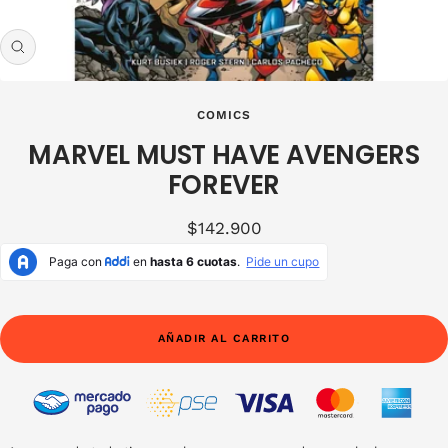
Zoom
COMICS
MARVEL MUST HAVE AVENGERS
FOREVER
Precio
$142.900
de
venta
AÑADIR AL CARRITO