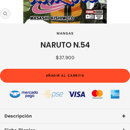
Zoom
MANGAS
NARUTO N.54
Precio
$37.900
de
venta
AÑADIR AL CARRITO
+
Descripción