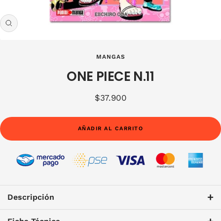
Zoom
MANGAS
ONE PIECE N.11
Precio
$37.900
de
venta
AÑADIR AL CARRITO
+
Descripción