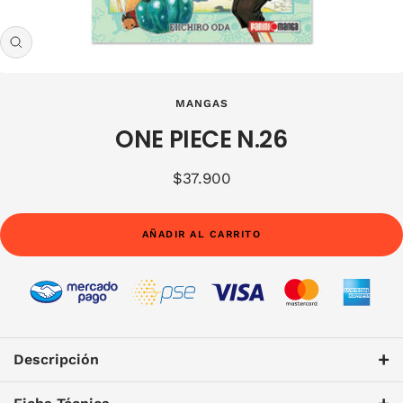
Zoom
MANGAS
ONE PIECE N.26
Precio
$37.900
de
venta
AÑADIR AL CARRITO
+
Descripción