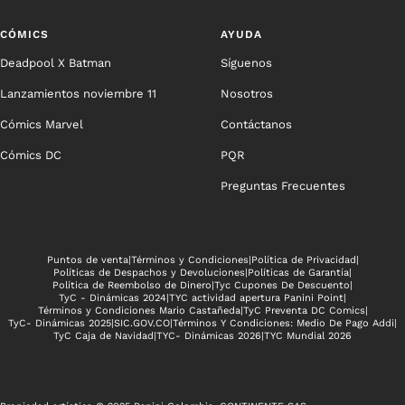
CÓMICS
AYUDA
Deadpool X Batman
Síguenos
Lanzamientos noviembre 11
Nosotros
Cómics Marvel
Contáctanos
Cómics DC
PQR
Preguntas Frecuentes
Puntos de venta
|
Términos y Condiciones
|
Política de Privacidad
|
Políticas de Despachos y Devoluciones
|
Políticas de Garantía
|
Política de Reembolso de Dinero
|
Tyc Cupones De Descuento
|
TyC - Dinámicas 2024
|
TYC actividad apertura Panini Point
|
Términos y Condiciones Mario Castañeda
|
TyC Preventa DC Comics
|
TyC- Dinámicas 2025
|
SIC.GOV.CO
|
Términos Y Condiciones: Medio De Pago Addi
|
TyC Caja de Navidad
|
TYC- Dinámicas 2026
|
TYC Mundial 2026