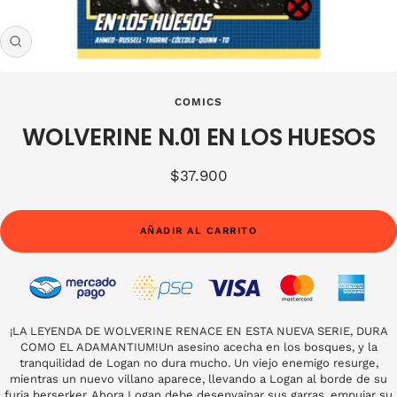
Zoom
COMICS
WOLVERINE N.01 EN LOS HUESOS
Precio
$37.900
de
venta
AÑADIR AL CARRITO
¡LA LEYENDA DE WOLVERINE RENACE EN ESTA NUEVA SERIE, DURA
COMO EL ADAMANTIUM!Un asesino acecha en los bosques, y la
tranquilidad de Logan no dura mucho. Un viejo enemigo resurge,
mientras un nuevo villano aparece, llevando a Logan al borde de su
furia berserker. Ahora Logan debe desenvainar sus garras, empujar su