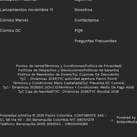
Lanzamientos noviembre 11
Nosotros
Cómics Marvel
Contáctanos
Cómics DC
PQR
Preguntas Frecuentes
Puntos de venta
|
Términos y Condiciones
|
Política de Privacidad
|
Políticas de Despachos y Devoluciones
|
Políticas de Garantía
|
Política de Reembolso de Dinero
|
Tyc Cupones De Descuento
|
TyC - Dinámicas 2024
|
TYC actividad apertura Panini Point
|
Términos y Condiciones Mario Castañeda
|
TyC Preventa DC Comics
|
TyC- Dinámicas 2025
|
SIC.GOV.CO
|
Términos Y Condiciones: Medio De Pago Addi
|
TyC Caja de Navidad
|
TYC- Dinámicas 2026
|
TYC Mundial 2026
Propiedad artística © 2025 Panini Colombia. CONTINENTE SAS -
Powered by
CL 69 Via 40 - 301 Barranquilla Colombia NIT: 890101279
BoteroMedia
Teléfono: Barranquilla (605) 3093043 - 018000415385