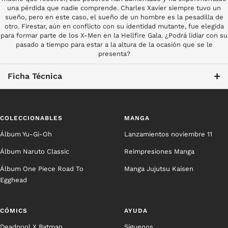
una pérdida que nadie comprende. Charles Xavier siempre tuvo un
sueño, pero en este caso, el sueño de un hombre es la pesadilla de
otro. Firestar, aún en conflicto con su identidad mutante, fue elegida
para formar parte de los X-Men en la Hellfire Gala. ¿Podrá lidiar con su
pasado a tiempo para estar a la altura de la ocasión que se le
presenta?
+
Ficha Técnica
COLECCIONABLES
MANGA
Álbum Yu-Gi-Oh
Lanzamientos noviembre 11
Álbum Naruto Classic
Reimpresiones Manga
Álbum One Piece Road To
Manga Jujutsu Kaisen
Egghead
CÓMICS
AYUDA
Deadpool X Batman
Síguenos