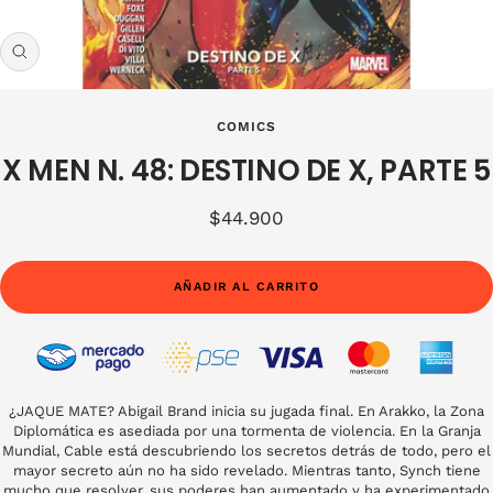
Zoom
COMICS
X MEN N. 48: DESTINO DE X, PARTE 5
Precio
$44.900
de
venta
AÑADIR AL CARRITO
¿JAQUE MATE? Abigail Brand inicia su jugada final. En Arakko, la Zona
Diplomática es asediada por una tormenta de violencia. En la Granja
Mundial, Cable está descubriendo los secretos detrás de todo, pero el
mayor secreto aún no ha sido revelado. Mientras tanto, Synch tiene
mucho que resolver, sus poderes han aumentado y ha experimentado