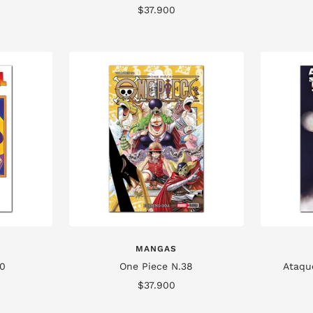
Precio
$37.900
de
venta
MANGAS
40
One Piece N.38
Ataque
Precio
$37.900
de