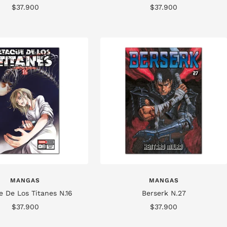
Precio
Precio
$37.900
$37.900
de
de
venta
venta
MANGAS
MANGAS
 De Los Titanes N.16
Berserk N.27
Precio
Precio
$37.900
$37.900
de
de