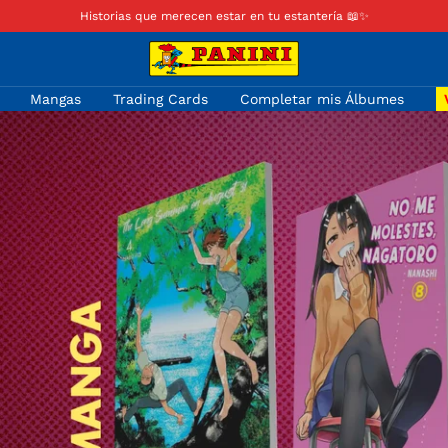
Historias que merecen estar en tu estantería 📖✨
Panini
Colombia
Mangas
Trading Cards
Completar mis Álbumes