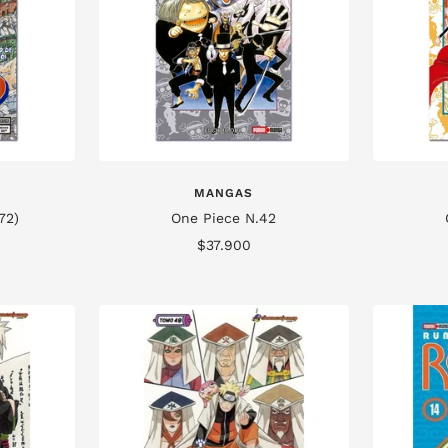
MANGAS
72)
One Piece N.42
Precio
$37.900
de
venta