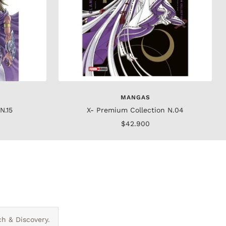
MANGAS
N.15
X- Premium Collection N.04
Precio
$42.900
de
venta
ch & Discovery.