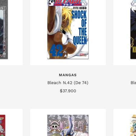
MANGAS
Bleach N.42 (De 74)
Bl
Precio
$37.900
de
venta