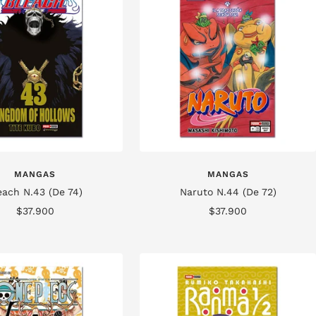
MANGAS
MANGAS
each N.43 (De 74)
Naruto N.44 (De 72)
Precio
Precio
$37.900
$37.900
de
de
venta
venta