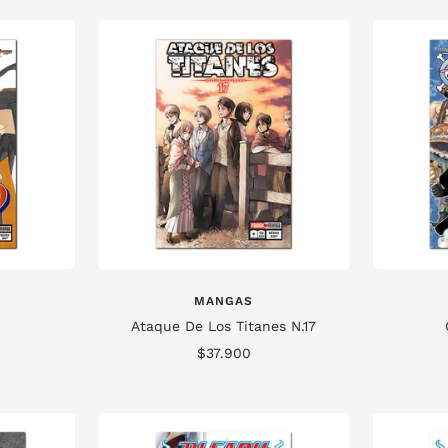
venta
MANGAS
Ataque De Los Titanes N.17
Precio
$37.900
de
venta