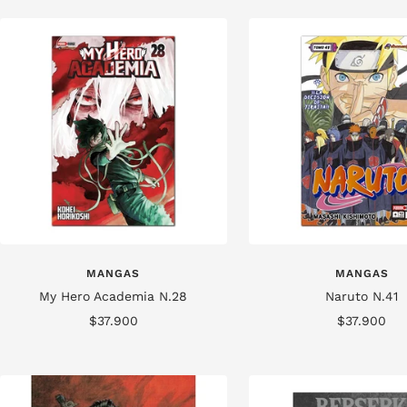
venta
venta
MANGAS
MANGAS
My Hero Academia N.28
Naruto N.41
Precio
Precio
$37.900
$37.900
de
de
venta
venta