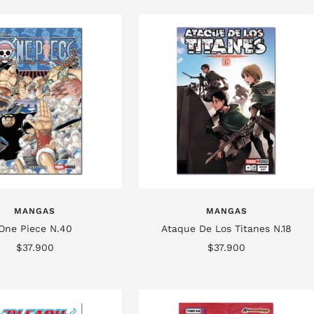
venta
venta
MANGAS
MANGAS
One Piece N.40
Ataque De Los Titanes N.18
Precio
Precio
$37.900
$37.900
de
de
venta
venta