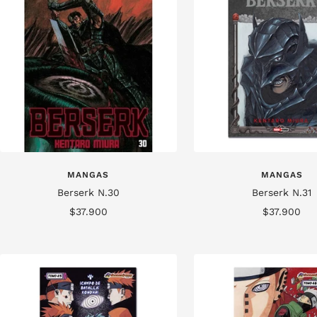
MANGAS
MANGAS
Berserk N.30
Berserk N.31
Precio
Precio
$37.900
$37.900
de
de
venta
venta