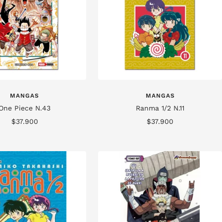
MANGAS
MANGAS
One Piece N.43
Ranma 1/2 N.11
Precio
Precio
$37.900
$37.900
de
de
venta
venta