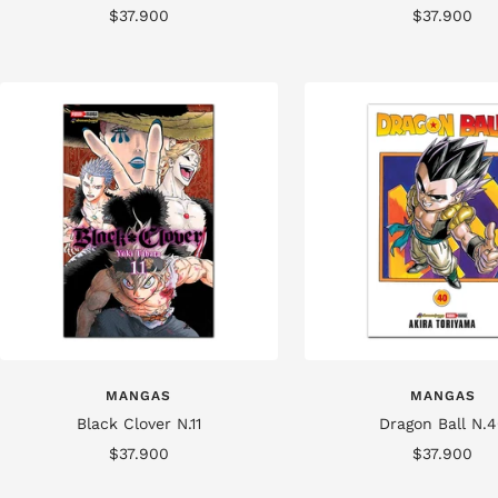
Precio
Precio
$37.900
$37.900
de
de
venta
venta
MANGAS
MANGAS
Black Clover N.11
Dragon Ball N.
Precio
Precio
$37.900
$37.900
de
de