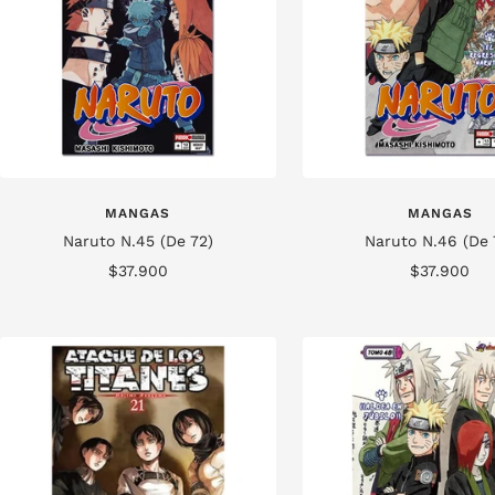
MANGAS
MANGAS
Naruto N.45 (De 72)
Naruto N.46 (De 
Precio
Precio
$37.900
$37.900
de
de
venta
venta