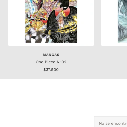
MANGAS
One Piece N.102
Precio
$37.900
de
venta
No se encontró