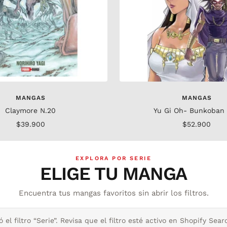
MANGAS
MANGAS
Claymore N.20
Yu Gi Oh- Bunkoban 
Precio
Precio
$39.900
$52.900
de
de
venta
venta
EXPLORA POR SERIE
ELIGE TU MANGA
Encuentra tus mangas favoritos sin abrir los filtros.
 el filtro “Serie”. Revisa que el filtro esté activo en Shopify Sear